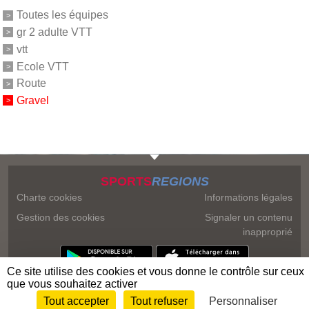
Toutes les équipes
gr 2 adulte VTT
vtt
Ecole VTT
Route
Gravel
SPORTS
REGIONS
Charte cookies
Informations légales
Gestion des cookies
Signaler un contenu
inapproprié
Ce site utilise des cookies et vous donne le contrôle sur ceux
que vous souhaitez activer
Tout accepter
Tout refuser
Personnaliser
Envie de participer ?
Connexion