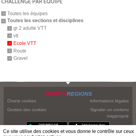
CHALLENGE PAR ÉQUIPE
Toutes les équipes
Toutes les sections et disciplines
gr 2 adulte VTT
vtt
Ecole VTT
Route
Gravel
SPORTS
REGIONS
Charte cookies
Informations légales
Gestion des cookies
Signaler un contenu
inapproprié
Ce site utilise des cookies et vous donne le contrôle sur ceux