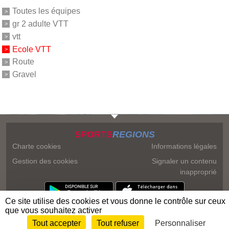
Toutes les équipes
gr 2 adulte VTT
vtt
Ecole VTT
Route
Gravel
SPORTS
REGIONS
Charte cookies
Informations légales
Gestion des cookies
Signaler un contenu
inapproprié
Ce site utilise des cookies et vous donne le contrôle sur ceux
que vous souhaitez activer
Tout accepter
Tout refuser
Personnaliser
Envie de participer ?
Connexion