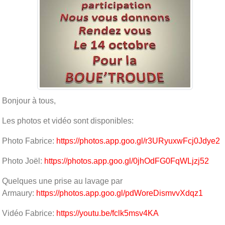
Bonjour à tous,
Les photos et vidéo sont disponibles:
Photo Fabrice:
https://photos.app.goo.gl/r3URyuxwFcj0Jdye2
Photo Joël:
https://photos.app.goo.gl/0jhOdFG0FqWLjzj52
Quelques une prise au lavage par
Armaury:
https://photos.app.goo.gl/pdWoreDismvvXdqz1
Vidéo Fabrice:
https://youtu.be/fclk5msv4KA