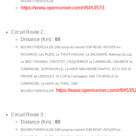
BOURGTHEROULDE.
https://www.openrunner.com/r/8453573
Circuit Route 2 :
Distance (Km) :
60
BOURGTHEROULDE D80 jusqu’au transfo D38 BOSC-ROGER en
ROUMOIS, Les RUES, Le THUIT-HAGON, La SAUSSAYE, Auberge du Lac,
Le BEC-THOMAS, CRESTOT, CRIQUEBEUF la CAMPAGNE, DAUBEUF la
CAMPAGNE, SURTAUVILLE, La HAYE-MALHERBE RAVITO, D171 D52 St-
PIERRE de LIEROULT, St CYR la Campagne, D86 TOURVILLE la
CAMPAGNE, La HAYE-du-THEIL, D80
https://www.openrunner.com/r/84535
BOURGTHEROULDE.
Circuit Route 3 :
Distance (Km) :
80
BOURGTHEROULDE D80 jusqu’au transfo D38 BOSC-ROGER en