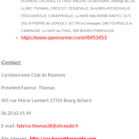
ROUMOIS, Les RUES, Le THUIT-HAGON, La SAUSSAYE, Auberge du Lac,
Le BEC-THOMAS, CRESTOT, CESSEVILLE, St-AUBIN-d’ECROSVILLE,
FEUGUEROLLE, CANAPPEVILLE, La HAYE-MALHERBE RAVITO, D171
D52 St-PIERRE de LIEROULT, St CYR la Campagne, D86 TOURVILLE la
CAMPAGNE, La HAYE-du-THEIL, D80 BOURGTHEROULDE.
https://www.openrunner.com/r/8453453
Contact:
Cyclotourisme Club du Roumois
Président:Fabrice Thomas
405 rue Marie Lambert 27310 Bourg Achard
06.20.62.41.49
E-mail:
fabrice.thomas38@aliceadsl.fr
Site internet:
http://ccr-bourgtheroulde.com